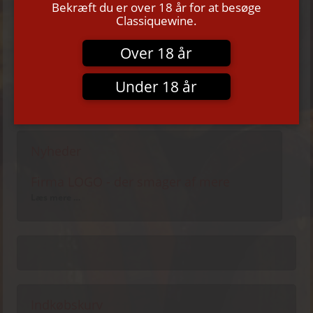
Bekræft du er over 18 år for at besøge
Kontakt
Classiquewine.
Månedens tilbud
Over 18 år
Vingaver / vinkartoner
Vin-og gourmetrejser
Under 18 år
CLASSIQUE WINE - persondata GDPR
Nyheder
Firma LOGO - der smager af mere
Læs mere …
Indkøbskurv