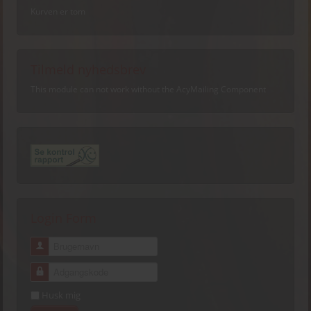
Kurven er tom
Tilmeld nyhedsbrev
This module can not work without the AcyMailing Component
Login Form
Brugernavn
Adgangskode
Husk mig