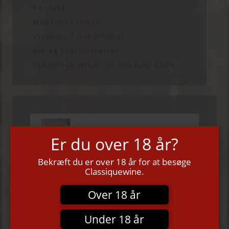
Kontakt
Månedens tilbud
Vingaver / vinkartoner
Vin-og gourmetrejser
CLASSIQUE WINE - persondata GDPR
Er du over 18 år?
Bekræft du er over 18 år for at besøge
Classiquewine.
Dagspris
Lasergravering af LOGO på trækasser "brændt i træet"
Over 18 år
Under 18 år