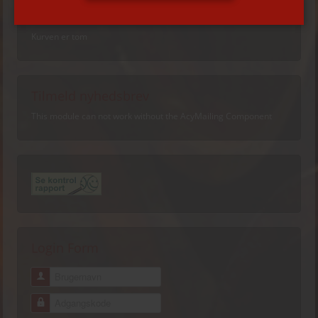
Indkøbskurv
Kurven er tom
Tilmeld nyhedsbrev
This module can not work without the AcyMailing Component
Login Form
Brugernavn
Adgangskode