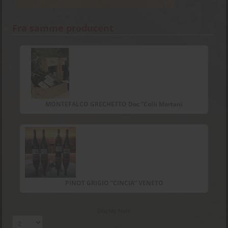
Fra samme producent
MONTEFALCO GRECHETTO Doc ”Colli Martani
PINOT GRIGIO ”CINCIA” VENETO
Display Num