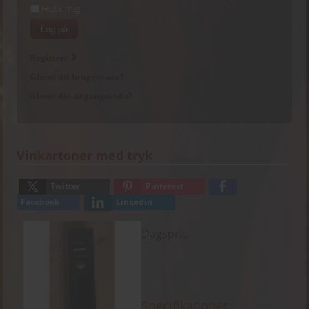
Husk mig
Log på
Registrer
Glemt dit brugernavn?
Glemt din adgangskode?
Vinkartoner med tryk
Twitter
Pinterest
Facebook
Linkedin
Dagspris
Specifikationer