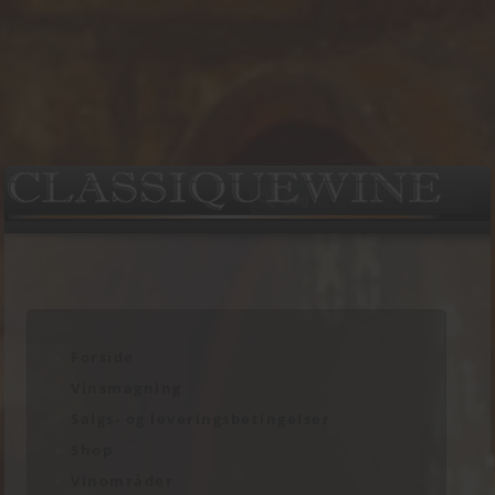
Forside
Vinsmagning
Salgs- og leveringsbetingelser
Shop
Vinområder