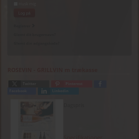
Husk mig
Log på
Registrer
Glemt dit brugernavn?
Glemt din adgangskode?
ROSEVIN - GRILLVIN m trækasse
Twitter
Pinterest
Facebook
Linkedin
Dagspris
Specifikationer