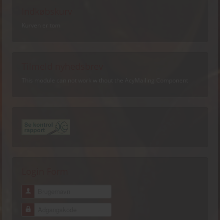
Indkøbskurv
Kurven er tom
Tilmeld nyhedsbrev
This module can not work without the AcyMailing Component
Login Form
Brugernavn
Adgangskode