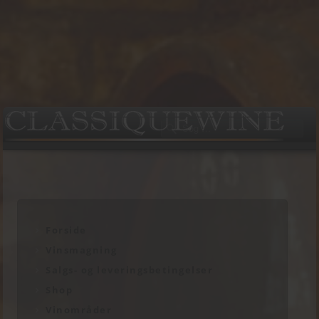
Forside
Vinsmagning
Salgs- og leveringsbetingelser
Shop
Vinområder