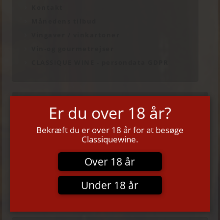
Kontakt
Månedens tilbud
Vingaver / vinkartoner
Vin-og gourmetrejser
CLASSIQUE WINE - persondata GDPR
Er du over 18 år?
Bekræft du er over 18 år for at besøge
Classiquewine.
Over 18 år
Dagspris
PIEMONTE KASSEN
Under 18 år