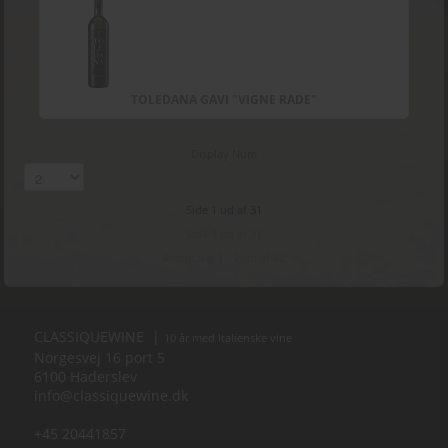
TOLEDANA GAVI "VIGNE RADE"
Display Num
Side 1 ud af 31
Side 1 ud af 31
Resultater 1 - 2 ud af 62
CLASSIQUEWINE |
10 år med Italienske vine
Norgesvej 16 port 5
6100 Haderslev
info@classiquewine.dk
+45 20441857