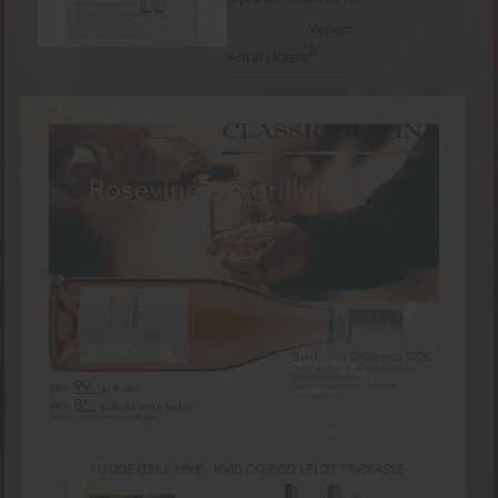
Veneto
6
Antal i kasse