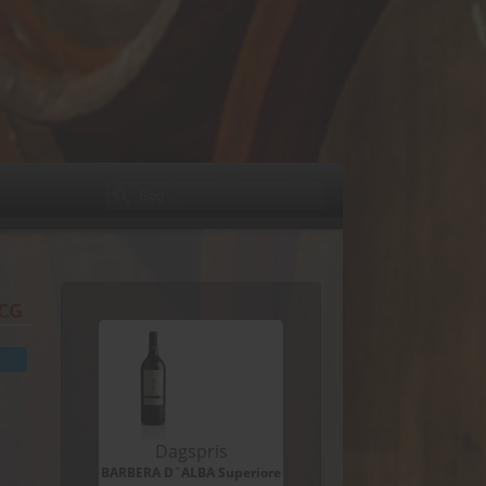
OCG
Dagspris
BARBERA D´ALBA Superiore