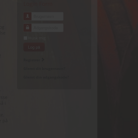
Login Form
Brugernavn
og
Adgangskode
lse
Husk mig
Log på
f
Registrer
Glemt dit brugernavn?
Glemt din adgangskode?
r
isse
å i
ke.
e på