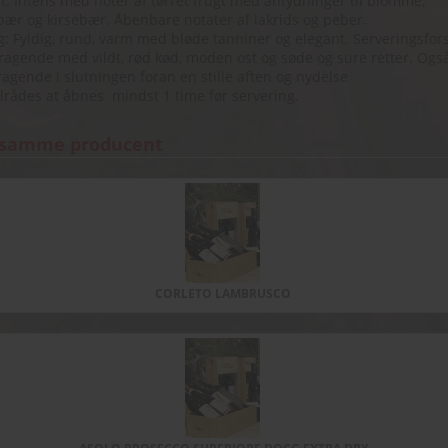
: Intens med noter af tørret frugt med antydninger til blomme,
bær og kirsebær. Åbenbare notater af lakrids og peber.
 Fyldig, rund, varm med bløde tanniner og elegant. Serveringsfors
agende med vildt, rød kød, moden ost og søde og sure retter. Ogs
agende i slutningen foran en stille aften og nydelse
ilrådes at åbnes mindst 1 time før servering.
 samme producent
CORLETO LAMBRUSCO