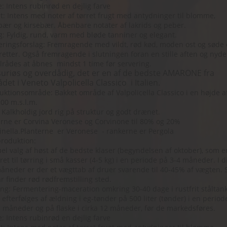
: Intens rubinrød en dejlig farve
: Intens med noter af tørret frugt med antydninger til blomme,
bær og kirsebær. Åbenbare notater af lakrids og peber.
 Fyldig, rund, varm med bløde tanniner og elegant.
ringsforslag: Fremragende med vildt, rød kød, moden ost og søde 
retter. Også fremragende i slutningen foran en stille aften og nyde
ilrådes at åbnes mindst 1 time før servering.
uriøs og overdådig, det er en af ​​de bedste AMARONE fra
et i Veneto Valpolicella Classico i Italien.
ktionsområde: Bakket område af Valpolicella Classico i en højde a
00 m.s.l.m.
 Kalkholdig jord rig på struktur og godt drænet.
ne er Corvina Veronese og Corvinone til 80% og 20% ​​
nella.Planterne er Veronese - rankerne er Pergola
roduktion:
l valg af høst af de bedste klaser (begyndelsen af ​​oktober), som e
ret til tørring i små kasser (4-5 kg) i en periode på 3-4 måneder. I d
åneder er der et vægttab af druer svarende til 40-45% af vægten. S
r finder rød rødfremstilling sted.
ng: Fermentering-maceration omkring 30-40 dage i rustfrit ståltan
 efterfølges af ældning i eg-tønder på 500 liter (tønder) i en period
 måneder og på flaske i cirka 12 måneder, før de markedsføres.
: Intens rubinrød en dejlig farve