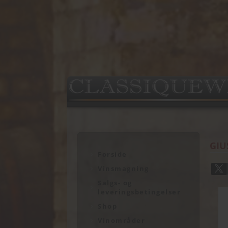
GIU
Forside
Vinsmagning
Salgs- og
leveringsbetingelser
Shop
Vinområder