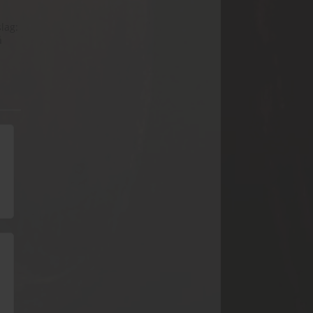
lag:
å