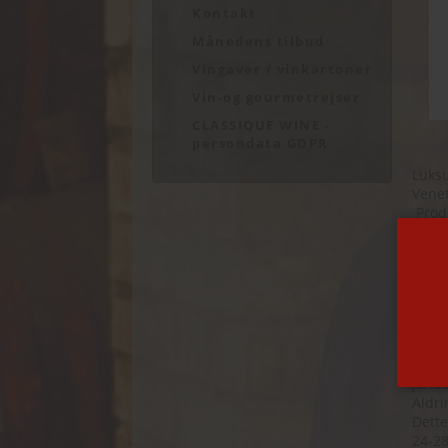
Kontakt
Månedens tilbud
Vingaver / vinkartoner
Vin-og gourmetrejser
CLASSIQUE WINE -
persondata GDPR
Luksu
Venet
Produ
150-2
Jord:
Druer
Plant
Vin p
Manue
place
3-4 m
janua
Aldri
Dette
24-28