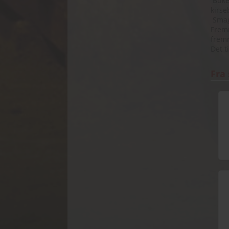
Buket
kirse
Smag:
Fremr
fremr
Det t
Fra