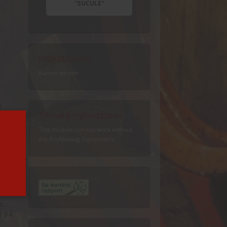
"SUCULE"
Indkøbskurv
Kurven er tom
f
Tilmeld nyhedsbrev
This module can not work without
the AcyMailing Component
r
isse
å i
e.
e på