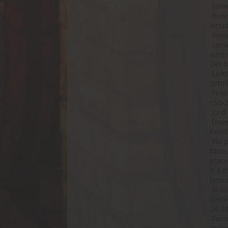
Farve
Buket
kirse
Smag:
Serve
sure 
Det t
Luks
områd
Produ
150-2
Jord:
Druer
Rondi
Vin p
Manue
place
3-4 m
janua
Aldri
Dette
24-28
Farve