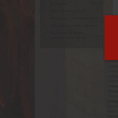
Kontakt
Månedens tilbud
Vingaver / vinkartoner
Vin-og gourmetrejser
CLASSIQUE WINE -
persondata GDPR
ASO
Produ
oprin
vinma
bakke
vinma
sydli
Effek
Farv
Bouq
bloms
Sma
gane
Mad p
egnet