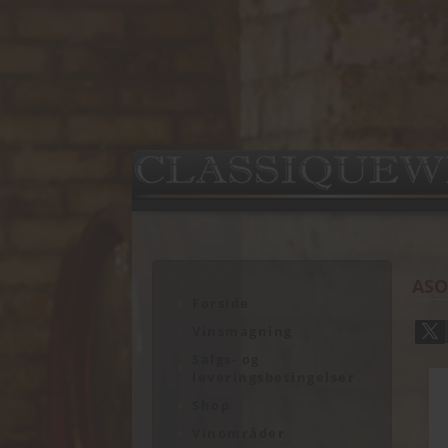
ASO
Forside
Vinsmagning
Salgs- og
leveringsbetingelser
Shop
Vinområder