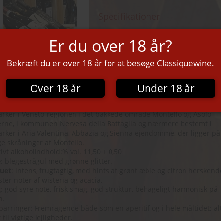
Specifikationer
Veneto
Er du over 18 år?
Bekræft du er over 18 år for at besøge Classiquewine.
LO PROSECCO SUPERIORE DOCG BRUT
Over 18 år
Under 18 år
ktionsområde: Denne Prosecco med kontrolleret og garanteret
delsesbetegnelse er lavet med de bedste Glera druer, der kommer
rker i Veneto-regionen i det bakkede område Montello og Asolo-
rne, i kommunen Nervesa della Battaglia og nærmere bestemt i
rker i Aria Valentina, Abbazia og Sienna ejendomme, der ligger p
ge skråninger af Montello.
tivt alkoholindhold:% vol. 11,50 ± 0,50
e
: blegestrågul med grønne glitter.
uet
: intens, frugtagtig, med hints af grønt æble og citron herskend
ter noter af wisteria og acacia.
g
: god syre note, frisk smag, god struktur, behageligt harmonisk på
n.
arringer: Fremragende både som en aperitif og i hele måltidet; al
 til vigtige lejligheder.