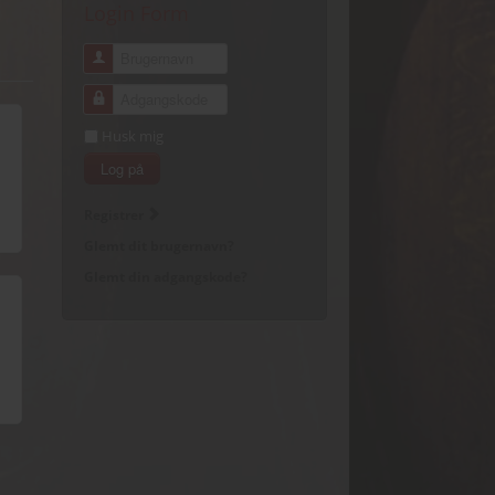
Login Form
Brugernavn
Adgangskode
Husk mig
Log på
Registrer
Glemt dit brugernavn?
Glemt din adgangskode?