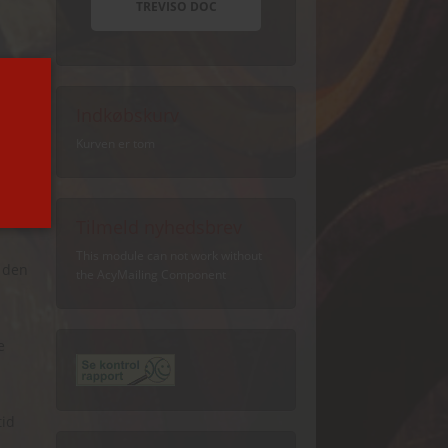
TREVISO DOC
Indkøbskurv
Kurven er tom
 fra
Tilmeld nyhedsbrev
This module can not work without
å den
the AcyMailing Component
e
tid