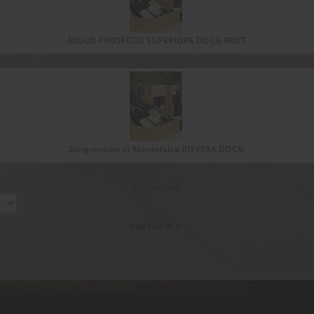
ASOLO PROSECCO SUPERIORE DOCG BRUT
Sangrantino di Montefalco RISVERA DOCG
Display Num
Side 1 ud af 31
Side 1 ud af 31
Resultater 1 - 2 ud af 62