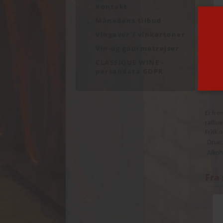
Kontakt
Månedens tilbud
Vingaver / vinkartoner
Vin-og gourmetrejser
CLASSIQUE WINE -
persondata GDPR
Er fre
raffine
Frisk o
Drue
Alkoh
Fra