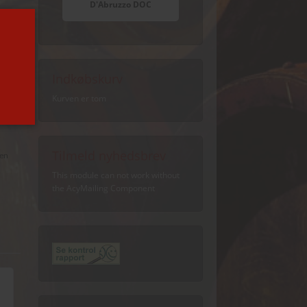
D'Abruzzo DOC
Indkøbskurv
Kurven er tom
Tilmeld nyhedsbrev
en
This module can not work without
the AcyMailing Component