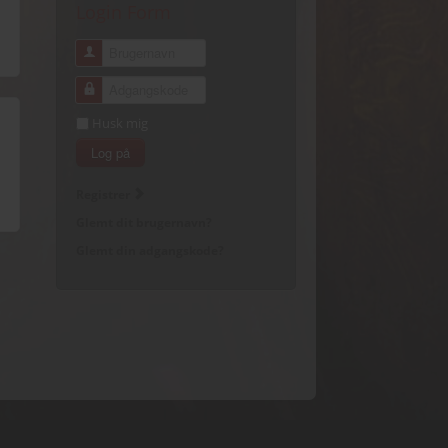
Login Form
Brugernavn
Adgangskode
Husk mig
Log på
Registrer
Glemt dit brugernavn?
Glemt din adgangskode?