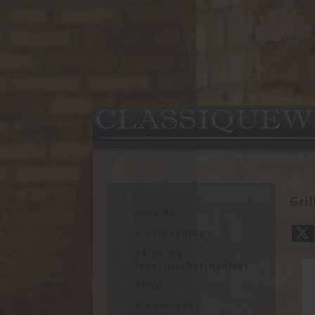
Gri
Forside
Vinsmagning
Salgs- og
leveringsbetingelser
Shop
Vinområder