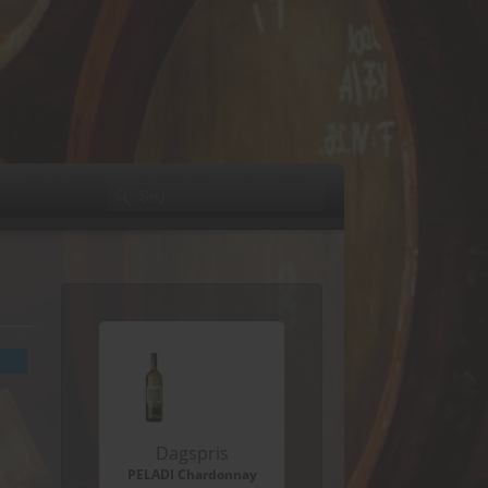
Dagspris
PELADI Chardonnay