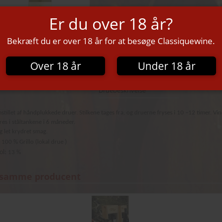
Specifikationer
Er du over 18 år?
Sicily
Bekræft du er over 18 år for at besøge Classiquewine.
Marsala
Område
13%
Alkohol
Over 18 år
Under 18 år
Italien
Land
100 % Grillo
Druebeskrivelse
mstillet af håndplukkede
druer. Stilkene tages fra, og druerne fryses i 10 –12 timer.
Vin
res i ståltankene i 6 måneder.
g let krydret smag.
:
100 % Grillo (lokal drue )
ol:
13 %
 samme producent